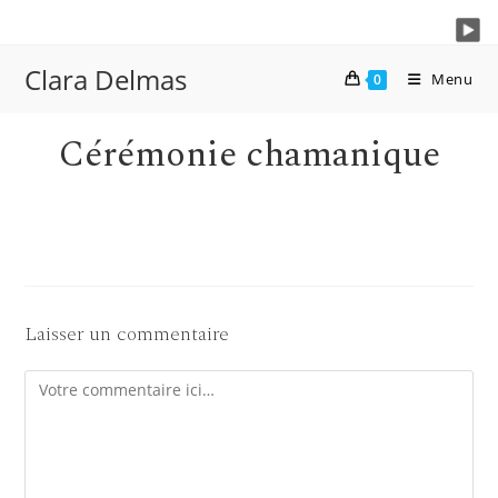
Skip
to
content
Clara Delmas
Menu
0
Cérémonie chamanique
Laisser un commentaire
Comment