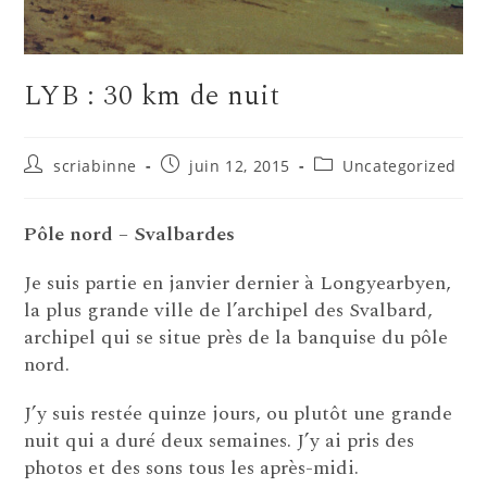
LYB : 30 km de nuit
Auteur/autrice
Publication
Post
scriabinne
juin 12, 2015
Uncategorized
de
publiée :
category:
la
publication :
Pôle nord – Svalbardes
Je suis partie en janvier dernier à Longyearbyen,
la plus grande ville de l’archipel des Svalbard,
archipel qui se situe près de la banquise du pôle
nord.
J’y suis restée quinze jours, ou plutôt une grande
nuit qui a duré deux semaines. J’y ai pris des
photos et des sons tous les après-midi.