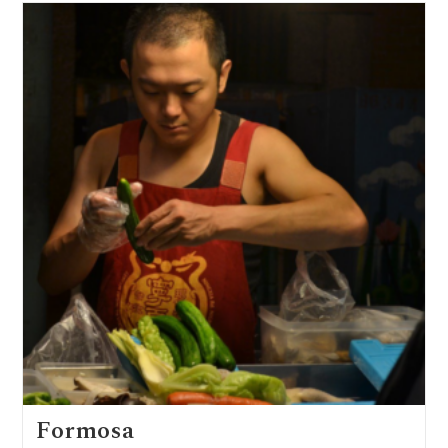
Des
Steppes
Formosa