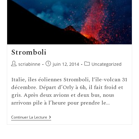
Stromboli
Auteur/autrice
Publication
Post
scriabinne
juin 12, 2014
Uncategorized
de
publiée :
category:
la
Italie, îles éoliennes Stromboli, l‘île-volcan 31
publication :
décembre. Départ d’Orly à 6h, il fait froid et
gris. Après deux avions et deux bus, nous
arrivons pile à l’heure pour prendre le…
Stromboli
Continuer La Lecture