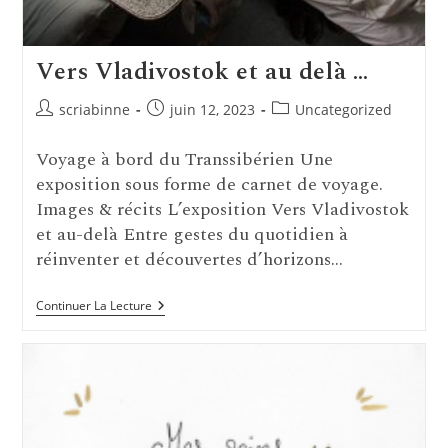
Vers Vladivostok et au delà …
Auteur/autrice
Publication
Post
scriabinne
juin 12, 2023
Uncategorized
de
publiée :
category:
la
Voyage à bord du Transsibérien Une
publication :
exposition sous forme de carnet de voyage.
Images & récits L’exposition Vers Vladivostok
et au-delà Entre gestes du quotidien à
réinventer et découvertes d’horizons…
Vers
Continuer La Lecture
Vladivostok
Et
Au
Delà
…