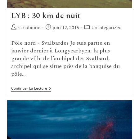
LYB : 30 km de nuit
Auteur/autrice
Publication
Post
scriabinne
juin 12, 2015
Uncategorized
de
publiée :
category:
la
Pôle nord - Svalbardes Je suis partie en
publication :
janvier dernier à Longyearbyen, la plus
grande ville de l’archipel des Svalbard,
archipel qui se situe près de la banquise du
pôle…
LYB
Continuer La Lecture
:
30
Km
De
Nuit