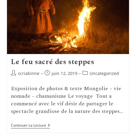
Le feu sacré des steppes
Auteur/autrice
Publication
Post
scriabinne
juin 12, 2019
Uncategorized
de
publiée :
category:
la
Exposition de photos & texte Mongolie – vie
publication :
nomade – chamanisme Le voyage Tout a
commencé avec le vif désir de partager le
spectacle grandiose de la nature des steppes…
Le
Continuer La Lecture
Feu
Sacré