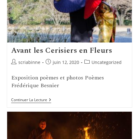
Avant les Cerisiers en Fleurs
Auteur/autrice
Publication
Post
scriabinne
juin 12, 2020
Uncategorized
de
publiée :
category:
la
Exposition poèmes et photos Poèmes
publication :
Frédérique Besnier
Avant
Continuer La Lecture
Les
Cerisiers
En
Fleurs