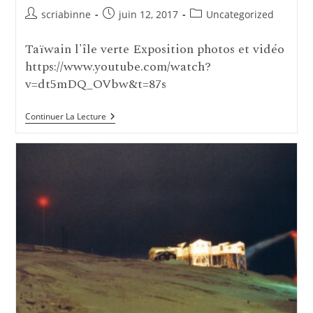
Auteur/autrice
Publication
Post
scriabinne
juin 12, 2017
Uncategorized
de
publiée :
category:
la
Taïwain l'île verte Exposition photos et vidéo
publication :
https://www.youtube.com/watch?
v=dt5mDQ_OVbw&t=87s
Formosa
Continuer La Lecture