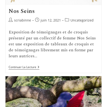
Nos Seins
Auteur/autrice
Publication
Post
scriabinne
juin 12, 2021
Uncategorized
de
publiée :
category:
la
Exposition de témoignages et de croquis
publication :
présenté par un collectif de femme Nos Seins
est une exposition de tableaux de croquis et
de témoignages librement mis en forme par
leurs autrices…
Nos
Continuer La Lecture
Seins