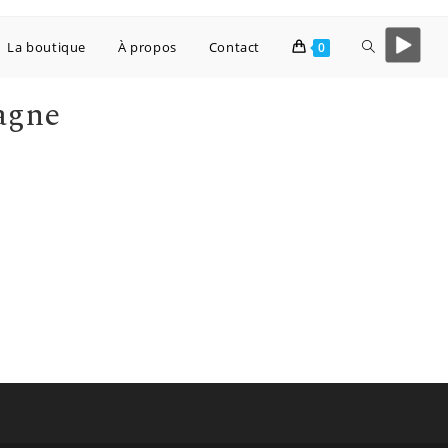
La boutique
À propos
Contact
0
pagne