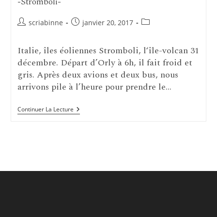
-Stromboli-
Auteur/autrice
Publication
Post
scriabinne
janvier 20, 2017
de
publiée :
category:
la
Italie, îles éoliennes Stromboli, l‘île-volcan 31
publication :
décembre. Départ d’Orly à 6h, il fait froid et
gris. Après deux avions et deux bus, nous
arrivons pile à l’heure pour prendre le…
-
Continuer La Lecture
Stromboli-