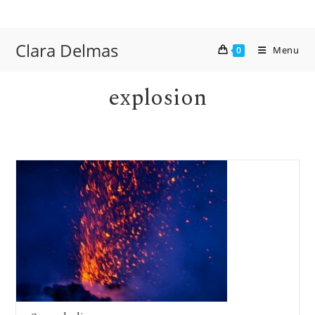
Skip
to
content
Clara Delmas
Menu
0
explosion