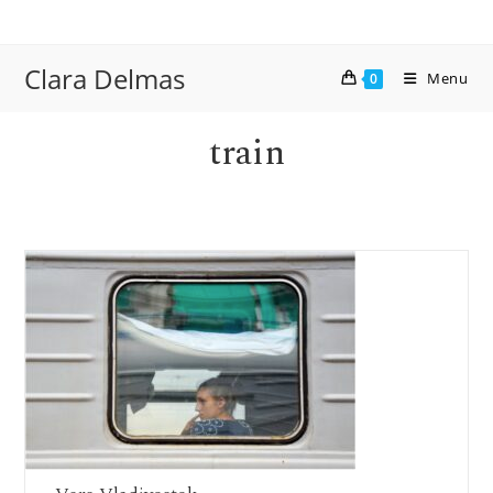
Skip
to
content
Clara Delmas
Menu
0
train