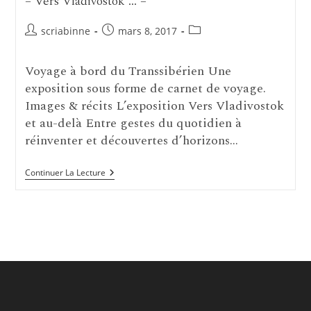
– Vers Vladivostok … –
Auteur/autrice
Publication
Post
scriabinne
mars 8, 2017
de
publiée :
category:
la
Voyage à bord du Transsibérien Une
publication :
exposition sous forme de carnet de voyage.
Images & récits L’exposition Vers Vladivostok
et au-delà Entre gestes du quotidien à
réinventer et découvertes d’horizons…
–
Continuer La Lecture
Vers
Vladivostok
…
–