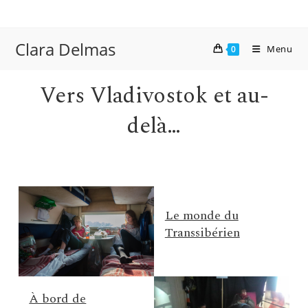
Skip
to
content
Clara Delmas
Menu
0
Vers Vladivostok et au-
delà…
Le monde du
Transsibérien
À bord de