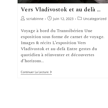
Vers Vladivostok et au delà …
Auteur/autrice
Publication
Post
scriabinne
juin 12, 2023
Uncategorized
de
publiée :
category:
la
Voyage à bord du Transsibérien Une
publication :
exposition sous forme de carnet de voyage.
Images & récits L’exposition Vers
Vladivostok et au-delà Entre gestes du
quotidien à réinventer et découvertes
d’horizons…
Vers
Continuer La Lecture
Vladivostok
Et
Au
Delà
…