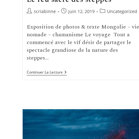
Auteur/autrice
Publication
Post
scriabinne
juin 12, 2019
Uncategorized
de
publiée :
category:
la
Exposition de photos & texte Mongolie – vi
publication :
nomade – chamanisme Le voyage Tout a
commencé avec le vif désir de partager le
spectacle grandiose de la nature des
steppes…
Le
Continuer La Lecture
Feu
Sacré
Des
Steppes