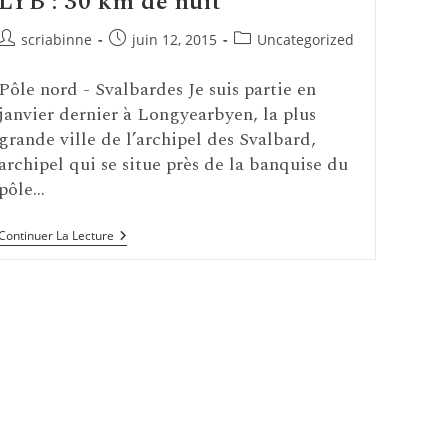
LYB : 30 km de nuit
Auteur/autrice
Publication
Post
scriabinne
juin 12, 2015
Uncategorized
de
publiée :
category:
la
Pôle nord - Svalbardes Je suis partie en
publication :
janvier dernier à Longyearbyen, la plus
grande ville de l’archipel des Svalbard,
archipel qui se situe près de la banquise du
pôle…
LYB
Continuer La Lecture
:
30
Km
De
Nuit