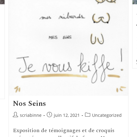
Nos Seins
Auteur/autrice
Publication
Post
scriabinne
juin 12, 2021
Uncategorized
de
publiée :
category:
la
Exposition de témoignages et de croquis
publication :