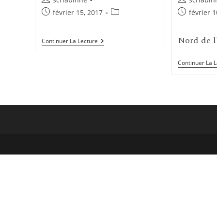
de
de
Publication
Post
Publication
février 15, 2017
février 
la
la
publiée :
category:
publiée :
publication :
publication 
Nord de l
Darjeeling
Continuer La Lecture
–
Inde
Continuer La 