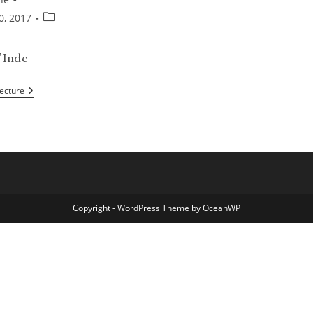
Post
10, 2017
category:
:
'Inde
Spiti
Lecture
Vallée
–
Inde
Copyright - WordPress Theme by OceanWP