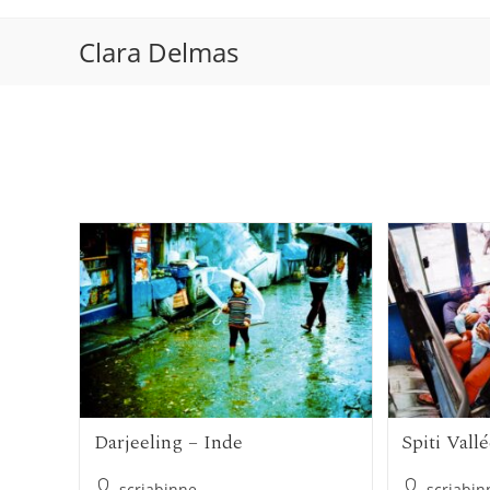
Skip
to
Clara Delmas
content
Darjeeling – Inde
Spiti Vall
Auteur/autrice
Auteur/autr
scriabinne
scriabin