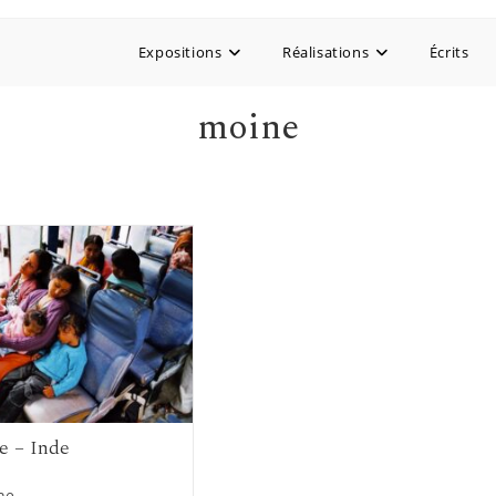
Expositions
Réalisations
Écrits
moine
ée – Inde
ice
ne